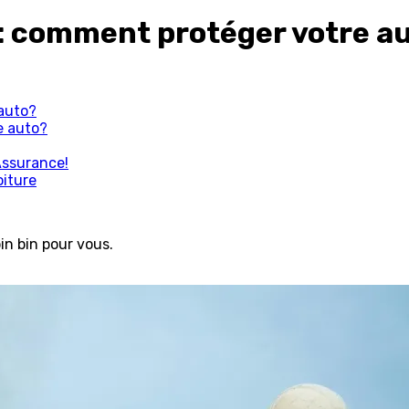
 : comment protéger votre a
 auto?
e auto?
Assurance!
oiture
in bin pour vous.