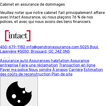
Cabinet en assurance de dommages
Veuillez noter que notre cabinet fait principalement affaire
avec Intact Assurance, où nous plaçons 76 % de nos
polices, et avec qui nous avons des liens financiers.
450-679-1182
info@gendronassurance.com
5025 Boul.
Lapinière #5050, Brossard, QC J4Z 0N5
Assurance auto
Assurances habitation
Assurance
entreprise
Faire une réclamation
Transaction en ligne
Payer ma police
Nous joindre
À propos
Carrière
Estimation
des coûts de reconstruction
Plan de site